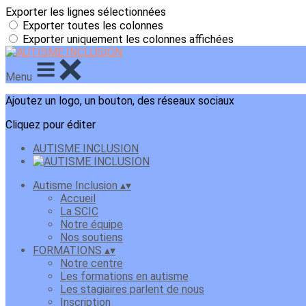
Exporter les lignes sélectionnées
Exporter toutes les colonnes
Exporter uniquement les colonnes affichées
Menu
Ajoutez un logo, un bouton, des réseaux sociaux
Cliquez pour éditer
AUTISME INCLUSION
Autisme Inclusion
▴
▾
Accueil
La SCIC
Notre équipe
Nos soutiens
FORMATIONS
▴
▾
Notre centre
Les formations en autisme
Les stagiaires parlent de nous
Inscription