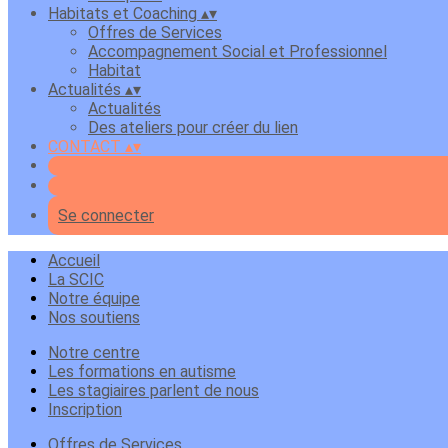
Habitats et Coaching
▴
▾
Offres de Services
Accompagnement Social et Professionnel
Habitat
Actualités
▴
▾
Actualités
Des ateliers pour créer du lien
CONTACT
▴
▾
Se connecter
Accueil
La SCIC
Notre équipe
Nos soutiens
Notre centre
Les formations en autisme
Les stagiaires parlent de nous
Inscription
Offres de Services